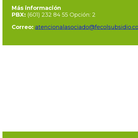
Más información
PBX:
(601) 232 84 55 Opción: 2
Correo:
atencionalasociado@fecolsubsidio.