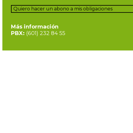
Quiero hacer un abono a mis obligaciones
Más información
PBX:
(601) 232 84 55