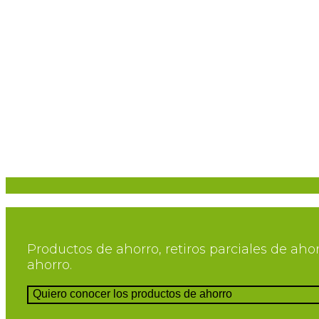
Productos de ahorro, retiros parciales de aho
ahorro.
Quiero conocer los productos de ahorro