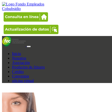
Inicio
Nosotros
Asociación
Productos de Ahorro
Crédito
Convenios
oficina virtual