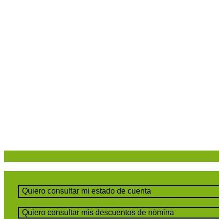
Quiero consultar mi estado de cuenta
Quiero consultar mis descuentos de nómina