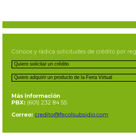
Conoce y radica solicitudes de crédito por reg
Quiero solicitar un crédito
Quiero adquirir un producto de la Feria Virtual
Más información
PBX:
(601) 232 84 55
Correo:
credito@fecolsubsidio.com